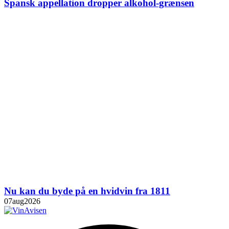
Spansk appellation dropper alkohol-grænsen
Nu kan du byde på en hvidvin fra 1811
07
aug
2026