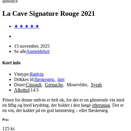
annonce
La Cave Signature Rouge 2021
★ ★ ★ ★ ★
15 november, 2025
Se alle
Anmeldelser
Kort info
Vintype:
Rødvin
Drikkes til:
flæskesteg
,
lam
Druer:
Cinsault
,
Grenache
,
Mourvédre
,
Syrah
Alkohol
:
14.5
Prisen for denne rødvin er helt ok, for det er en glimrende vin med
en liflig og bred krydring, der holder i den lange
eftersmag
. Det er
en vin, der kalder på en god lammesteg – eller flæskesteg.
Pris:
125 kr.