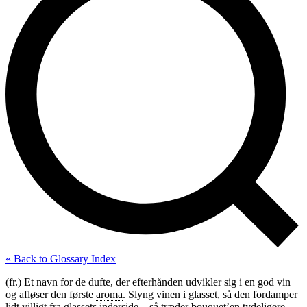
« Back to Glossary Index
(fr.) Et navn for de dufte, der efterhånden udvikler sig i en god vin
og afløser den første
aroma
. Slyng vinen i glasset, så den fordamper
lidt villigt fra glassets inderside – så træder
bouquet
’en tydeligere