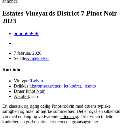
annonce
Estates Vineyards District 7 Pinot Noir
2023
★ ★ ★ ★ ★
7 februar, 2026
Se alle
Anmeldelser
Kort info
Vintype:
Rødvin
Drikkes til:
grøntsagsretter
,
let kødret
,
risotto
Druer:
Pinot Noir
Alkohol
:
13.5
En klassisk og rigtig dejlig Pinot-rødvin med druens typiske
saftighed og noter af mørke sommerbær. Det er også en silkeblød
vin med en lang og vedvarende
eftersmag
. Drik vinen til lette
kødretter, en god risotto eller cremede grøntsagsretter.