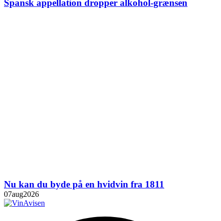
Spansk appellation dropper alkohol-grænsen
Nu kan du byde på en hvidvin fra 1811
07
aug
2026