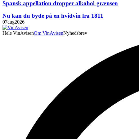
Spansk appellation dropper alkohol-grænsen
Nu kan du byde på en hvidvin fra 1811
07
aug
2026
Hele VinAvisen
Om VinAvisen
Nyhedsbrev