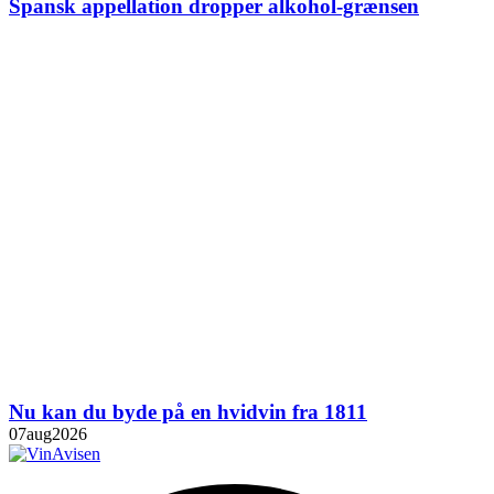
Spansk appellation dropper alkohol-grænsen
Nu kan du byde på en hvidvin fra 1811
07
aug
2026