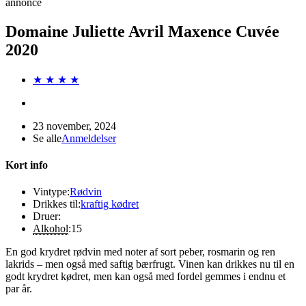
annonce
Domaine Juliette Avril Maxence Cuvée
2020
★ ★ ★ ★
23 november, 2024
Se alle
Anmeldelser
Kort info
Vintype:
Rødvin
Drikkes til:
kraftig kødret
Druer:
Alkohol
:
15
En god krydret rødvin med noter af sort peber, rosmarin og ren
lakrids – men også med saftig bærfrugt. Vinen kan drikkes nu til en
godt krydret kødret, men kan også med fordel gemmes i endnu et
par år.