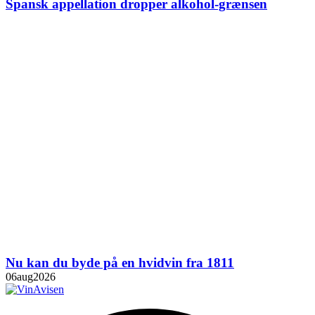
Spansk appellation dropper alkohol-grænsen
Nu kan du byde på en hvidvin fra 1811
06
aug
2026