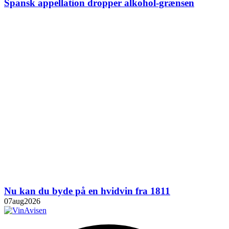
Spansk appellation dropper alkohol-grænsen
Nu kan du byde på en hvidvin fra 1811
07
aug
2026