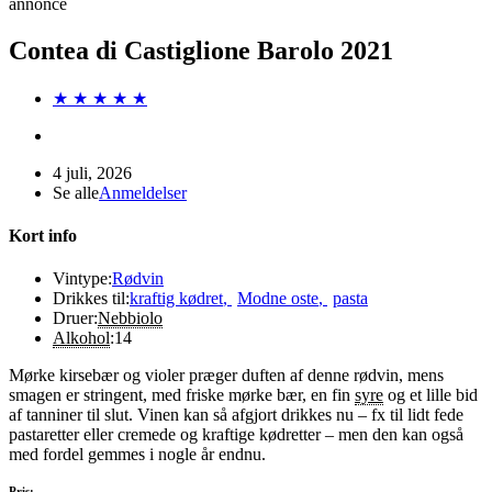
annonce
Contea di Castiglione Barolo 2021
★ ★ ★ ★ ★
4 juli, 2026
Se alle
Anmeldelser
Kort info
Vintype:
Rødvin
Drikkes til:
kraftig kødret
,
Modne oste
,
pasta
Druer:
Nebbiolo
Alkohol
:
14
Mørke kirsebær og violer præger duften af denne rødvin, mens
smagen er stringent, med friske mørke bær, en fin
syre
og et lille bid
af tanniner til slut. Vinen kan så afgjort drikkes nu – fx til lidt fede
pastaretter eller cremede og kraftige kødretter – men den kan også
med fordel gemmes i nogle år endnu.
Pris: