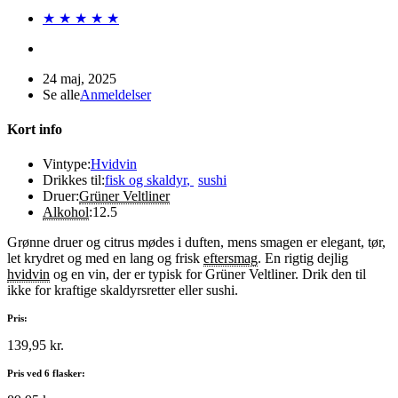
★ ★ ★ ★ ★
24 maj, 2025
Se alle
Anmeldelser
Kort info
Vintype:
Hvidvin
Drikkes til:
fisk og skaldyr
,
sushi
Druer:
Grüner Veltliner
Alkohol
:
12.5
Grønne druer og citrus mødes i duften, mens smagen er elegant, tør,
let krydret og med en lang og frisk
eftersmag
. En rigtig dejlig
hvidvin
og en vin, der er typisk for Grüner Veltliner. Drik den til
ikke for kraftige skaldyrsretter eller sushi.
Pris:
139,95 kr.
Pris ved 6 flasker: