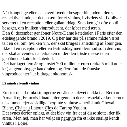
Når kongelige eller statsoverhoveder besøger hinanden i deres
respektive lande, er det en ære for et vinhus, hvis dets vin fx bliver
serveret til en reception eller gallamiddag. Snakken går ofte op til
besøget, om hvilken vinproducent, der løber med æren.
Den 8. december genåbner Notre-Dame katedralen i Paris efter den
ødelæggende brand i 2019. Og her har der på samme måde været
talt en del om, hvilken vin, der skal bruges i anledning af åbningen.
Ikke til en reception eller en festmiddag men derimod som den vin,
der skal anvendes i alterkalken under den første messe i den
genåbnede katolske katedral.
Det har taget fem år og kostet 700 millioner euro (cirka 5 milliarder
kr.) at genopbygge katedralen, og flere førende franske
vinproducenter har bidraget økonomisk.
Et mindre kendt vinhus
En stor del af omkostningerne er således blevet dækket af Bernard
Arnault og Francois Pinault, der gennem deres respektive koncerner
til sammen ejer adskillige berømte vinhuse – heriblandt Cheval
Blanc,
Château
Latour,
Clos
de Tart og Yquem.
Det synes derfor oplagt, at det blev vin fra et af disse slotte, der fik
æren. Men nej, man har valgt en
naturvin
fra et ikke særligt kendt
vinhus i
Loire
.