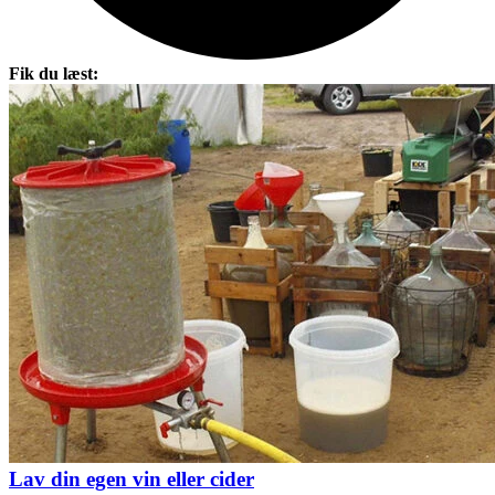
Fik du læst:
Lav din egen vin eller cider