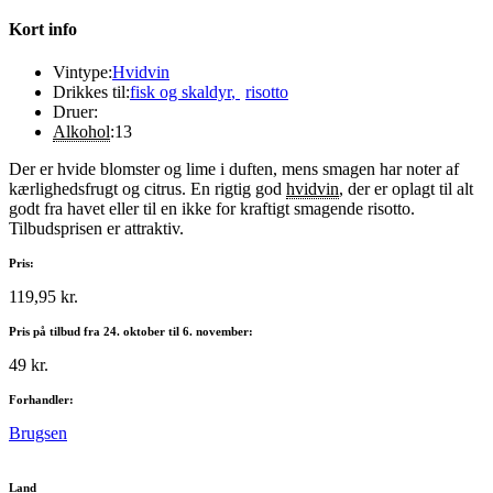
Kort info
Vintype:
Hvidvin
Drikkes til:
fisk og skaldyr
,
risotto
Druer:
Alkohol
:
13
Der er hvide blomster og lime i duften, mens smagen har noter af
kærlighedsfrugt og citrus. En rigtig god
hvidvin
, der er oplagt til alt
godt fra havet eller til en ikke for kraftigt smagende risotto.
Tilbudsprisen er attraktiv.
Pris:
119,95 kr.
Pris på tilbud fra 24. oktober til 6. november:
49 kr.
Forhandler:
Brugsen
Land