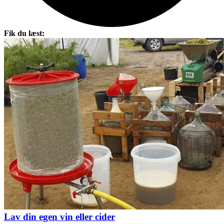
Fik du læst:
Lav din egen vin eller cider