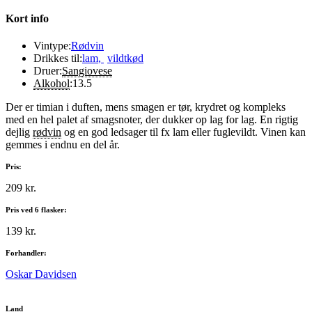
Kort info
Vintype:
Rødvin
Drikkes til:
lam
,
vildtkød
Druer:
Sangiovese
Alkohol
:
13.5
Der er timian i duften, mens smagen er tør, krydret og kompleks
med en hel palet af smagsnoter, der dukker op lag for lag. En rigtig
dejlig
rødvin
og en god ledsager til fx lam eller fuglevildt. Vinen kan
gemmes i endnu en del år.
Pris:
209 kr.
Pris ved 6 flasker:
139 kr.
Forhandler:
Oskar Davidsen
Land