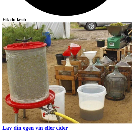
Fik du læst:
Lav din egen vin eller cider