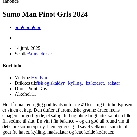
annonce
Sumo Man Pinot Gris 2024
★ ★ ★ ★ ★
14 juni, 2025
Se alle
Anmeldelser
Kort info
Vintype:
Hvidvin
Drikkes til:
fisk og skaldyr
,
kylling
,
let kødret
,
salater
Druer:
Pinot Gris
Alkohol
:
11
Her får man en rigtig god hvidvin for de 49 kr. – og til tilbudsprisen
er vinen et kup. Den dufter af aromatiske grønne druer, mens
smagen har god fylde, et saftigt bid og blide frugtnoter samt en lille
fin sødme til slut. En vin i fin balance – og en god all round vin til
det store sommerparty. Den egner sig til såvel velkomst som til alt
godt fra havet, kylling, madsalater og lette kolde kødretter.