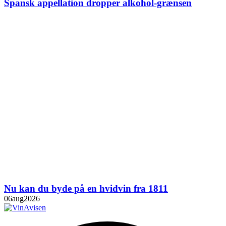
Spansk appellation dropper alkohol-grænsen
Nu kan du byde på en hvidvin fra 1811
06
aug
2026