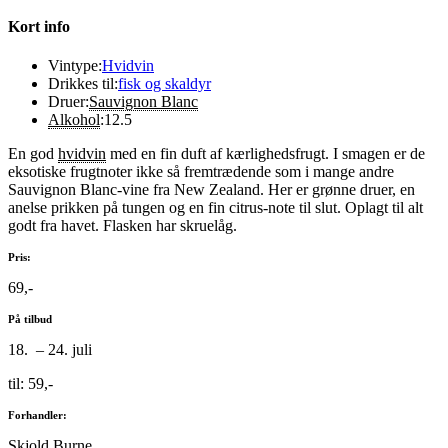
Kort info
Vintype:
Hvidvin
Drikkes til:
fisk og skaldyr
Druer:
Sauvignon Blanc
Alkohol
:
12.5
En god
hvidvin
med en fin duft af kærlighedsfrugt. I smagen er de
eksotiske frugtnoter ikke så fremtrædende som i mange andre
Sauvignon Blanc-vine fra New Zealand. Her er grønne druer, en
anelse prikken på tungen og en fin citrus-note til slut. Oplagt til alt
godt fra havet. Flasken har skruelåg.
Pris:
69,-
På tilbud
18. – 24. juli
til: 59,-
Forhandler:
Skjold Burne