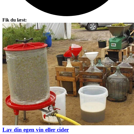
Fik du læst:
Lav din egen vin eller cider