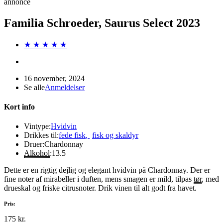
annonce
Familia Schroeder, Saurus Select 2023
★ ★ ★ ★ ★
16 november, 2024
Se alle
Anmeldelser
Kort info
Vintype:
Hvidvin
Drikkes til:
fede fisk
,
fisk og skaldyr
Druer:
Chardonnay
Alkohol
:
13.5
Dette er en rigtig dejlig og elegant hvidvin på Chardonnay. Der er
fine noter af mirabeller i duften, mens smagen er mild, tilpas
tør
, med
drueskal og friske citrusnoter. Drik vinen til alt godt fra havet.
Pris:
175 kr.