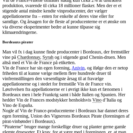
Vin de France-vinene omfatter stadig kun cirka 2% af distriktets
produktion, svarende til cirka 18 millioner flasker. Men der er et
stigende antal mindre kendte vinproducenter, der vælger
appellationerne fra – enten for enkelte af deres vine eller for
samtlige. Og årsagen for de fleste af producenterne er et ønske om
via diverse eksperimenter bedre at kunne tilpasse sig
klimaændringerne.
Bordeauxs pirater
Man vil fx i dag kunne finde producenter i Bordeaux, der fremstiller
vine på
Chardonnay
,
Syrah
og i stigende grad Chenin-druen. Men
altså med et Vin de France på etiketten.
Vin de France har sin egen forening,
Anivin
, og ifølge den er netop
friheden til at kunne vælge mellem flere hundrede druer til
vinfremstillingen den væsentligste årsag til at fravælge
appellationerne og i stedet for fremstille Vin de France vin.
Løsrivelsen fra appellationerne er i øvrigt ikke kun et fænomen i
Bordeaux men i hele Frankrig samt i både Italien og Spanien. Her
hedder Vin de Frances modstykker henholdsvis
Vino
d’Italia og
Vino de España.
Nogle af Vin de France-producenterne i Bordeaux har dannet deres
egen forening, Union des Vignerons Bordeaux Pirate (foreningen af
pirat-vinbønder i Bordeaux).
“Piraterne” bruger mange forskellige druer og planter gerne gamle
glemte
druesorter
. Et krav, for at være med i foreningen, er, at man