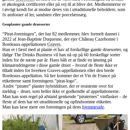
er økologisk certificeret eller på vej til at blive det. Medlemmerne er
i øvrigt kendt for at modne deres vin i utraditionelle beholdere, som
fx amforaer af ler, sandsten eller porcelænsæg.
Genplanter gamle druesorter
“Pirat-foreningen”, der har 82 medlemmer, blev formelt dannet i
2022 af Jean-Baptiste Duquesne, der ejer Château Cazebonne i
Bordeaux-appellationen
Graves
.
Han er i færd med at plante et hav af forskellige gamle druesorter, og
ifølge The Drinks Business vil han nå op på 60 forskellige sorter
inden for de næste par år. Hans håb er at finde en løsning på
klimaændringerne i disse gamle druer – hvoraf de fleste ikke er
tilladt inden for hverken Graves-appellationen eller den brede
Bordeaux-appellation. Så her kommer der et Vin de France på
etiketterne samt foreningens ”pirat-logo”.
Andre “pirater” planter hybriddruer, der er resistente over for
meldug – druer, som heller ikke er godkendte af appellationerne.
Man kan som regel på afstand genkende “piraternes” vinflasker – de
fleste af dem har ret utraditionelle og opfindsomme etiketter.
Man kan læse mere om foreningen på dens
hjemmeside
.