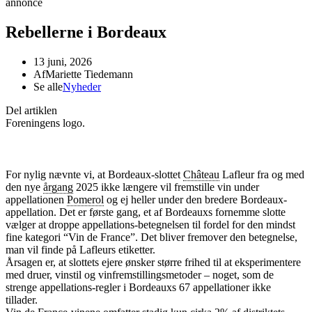
annonce
Rebellerne i Bordeaux
13 juni, 2026
Af
Mariette Tiedemann
Se alle
Nyheder
Del artiklen
Foreningens logo.
For nylig nævnte vi, at Bordeaux-slottet
Château
Lafleur fra og med
den nye
årgang
2025 ikke længere vil fremstille vin under
appellationen
Pomerol
og ej heller under den bredere Bordeaux-
appellation. Det er første gang, et af Bordeauxs fornemme slotte
vælger at droppe appellations-betegnelsen til fordel for den mindst
fine kategori “Vin de France”. Det bliver fremover den betegnelse,
man vil finde på Lafleurs etiketter.
Årsagen er, at slottets ejere ønsker større frihed til at eksperimentere
med druer, vinstil og vinfremstillingsmetoder – noget, som de
strenge appellations-regler i Bordeauxs 67 appellationer ikke
tillader.