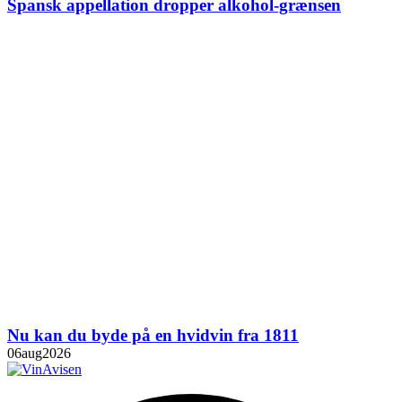
Spansk appellation dropper alkohol-grænsen
Nu kan du byde på en hvidvin fra 1811
06
aug
2026