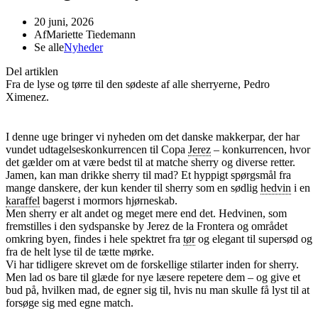
20 juni, 2026
Af
Mariette Tiedemann
Se alle
Nyheder
Del artiklen
Fra de lyse og tørre til den sødeste af alle sherryerne, Pedro
Ximenez.
I denne uge bringer vi nyheden om det danske makkerpar, der har
vundet udtagelseskonkurrencen til Copa
Jerez
– konkurrencen, hvor
det gælder om at være bedst til at matche sherry og diverse retter.
Jamen, kan man drikke sherry til mad? Et hyppigt spørgsmål fra
mange danskere, der kun kender til sherry som en sødlig
hedvin
i en
karaffel
bagerst i mormors hjørneskab.
Men sherry er alt andet og meget mere end det. Hedvinen, som
fremstilles i den sydspanske by Jerez de la Frontera og området
omkring byen, findes i hele spektret fra
tør
og elegant til supersød og
fra de helt lyse til de tætte mørke.
Vi har tidligere skrevet om de forskellige stilarter inden for sherry.
Men lad os bare til glæde for nye læsere repetere dem – og give et
bud på, hvilken mad, de egner sig til, hvis nu man skulle få lyst til at
forsøge sig med egne match.