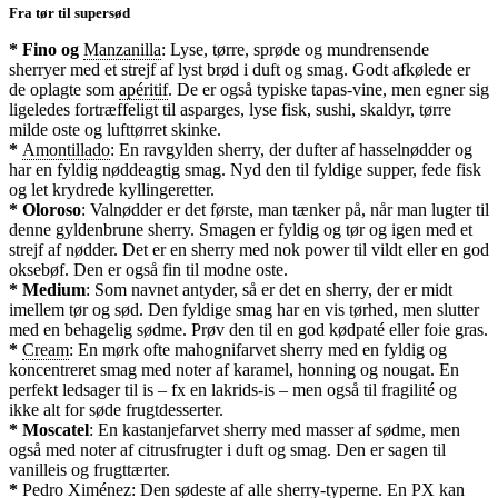
Fra tør til supersød
* Fino og
Manzanilla
: Lyse, tørre, sprøde og mundrensende
sherryer med et strejf af lyst brød i duft og smag. Godt afkølede er
de oplagte som
apéritif
. De er også typiske tapas-vine, men egner sig
ligeledes fortræffeligt til asparges, lyse fisk, sushi, skaldyr, tørre
milde oste og lufttørret skinke.
*
Amontillado
: En ravgylden sherry, der dufter af hasselnødder og
har en fyldig nøddeagtig smag. Nyd den til fyldige supper, fede fisk
og let krydrede kyllingeretter.
* Oloroso
: Valnødder er det første, man tænker på, når man lugter til
denne gyldenbrune sherry. Smagen er fyldig og tør og igen med et
strejf af nødder. Det er en sherry med nok power til vildt eller en god
oksebøf. Den er også fin til modne oste.
* Medium
: Som navnet antyder, så er det en sherry, der er midt
imellem tør og sød. Den fyldige smag har en vis tørhed, men slutter
med en behagelig sødme. Prøv den til en god kødpaté eller foie gras.
*
Cream
: En mørk ofte mahognifarvet sherry med en fyldig og
koncentreret smag med noter af karamel, honning og nougat. En
perfekt ledsager til is – fx en lakrids-is – men også til fragilité og
ikke alt for søde frugtdesserter.
* Moscatel
: En kastanjefarvet sherry med masser af sødme, men
også med noter af citrusfrugter i duft og smag. Den er sagen til
vanilleis og frugttærter.
*
Pedro Ximénez
: Den sødeste af alle sherry-typerne. En PX kan