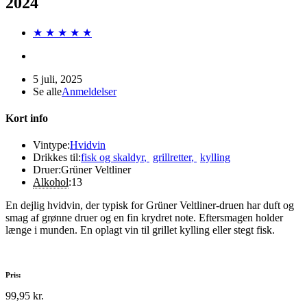
2024
★ ★ ★ ★ ★
5 juli, 2025
Se alle
Anmeldelser
Kort info
Vintype:
Hvidvin
Drikkes til:
fisk og skaldyr
,
grillretter
,
kylling
Druer:
Grüner Veltliner
Alkohol
:
13
En dejlig hvidvin, der typisk for Grüner Veltliner-druen har duft og
smag af grønne druer og en fin krydret note. Eftersmagen holder
længe i munden. En oplagt vin til grillet kylling eller stegt fisk.
Pris:
99,95 kr.