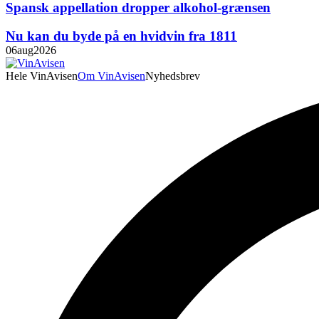
Spansk appellation dropper alkohol-grænsen
Nu kan du byde på en hvidvin fra 1811
06
aug
2026
Hele VinAvisen
Om VinAvisen
Nyhedsbrev