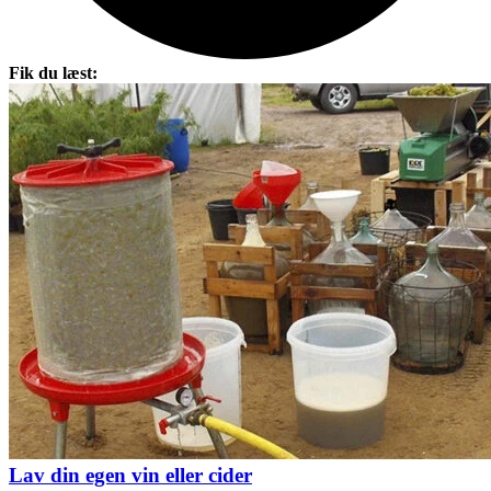
Fik du læst:
Lav din egen vin eller cider