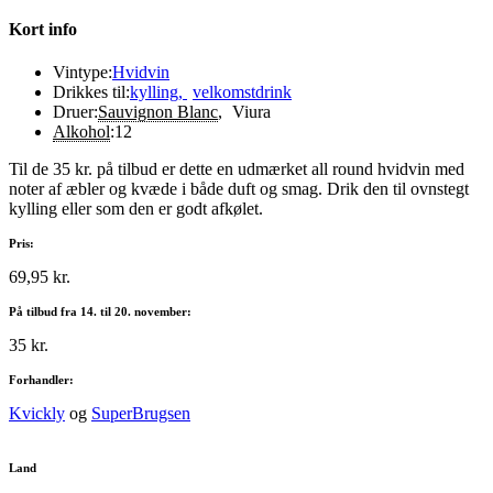
Kort info
Vintype:
Hvidvin
Drikkes til:
kylling
,
velkomstdrink
Druer:
Sauvignon Blanc
,
Viura
Alkohol
:
12
Til de 35 kr. på tilbud er dette en udmærket all round hvidvin med
noter af æbler og kvæde i både duft og smag. Drik den til ovnstegt
kylling eller som den er godt afkølet.
Pris:
69,95 kr.
På tilbud fra 14. til 20. november:
35 kr.
Forhandler:
Kvickly
og
SuperBrugsen
Land