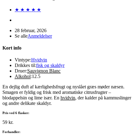
★ ★ ★ ★ ★
28 februar, 2026
Se alle
Anmeldelser
Kort info
Vintype:
Hvidvin
Drikkes til:
fisk og skaldyr
Druer:
Sauvignon Blanc
Alkohol
:
12.5
En dejlig duft af kærlighedsfrugt og nyslået græs møder næsen.
Smagen er fyldig og frisk med aromatiske citrusfrugter –
blodappelsin og lime især. En
hvidvin
, der kalder på kammuslinger
og andre delikate skaldyr.
Pris ved 6 flasker:
59 kr.
Forhandler: