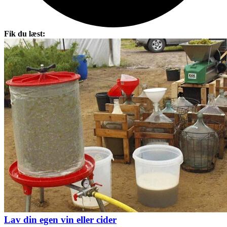
Fik du læst:
Lav din egen vin eller cider