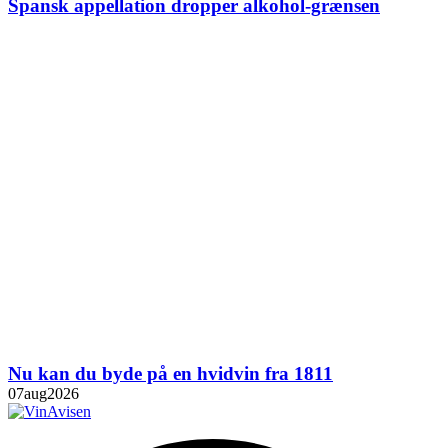
Spansk appellation dropper alkohol-grænsen
Nu kan du byde på en hvidvin fra 1811
07
aug
2026