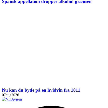
Spansk appellation dropper alkohol-grænsen
Nu kan du byde på en hvidvin fra 1811
07
aug
2026