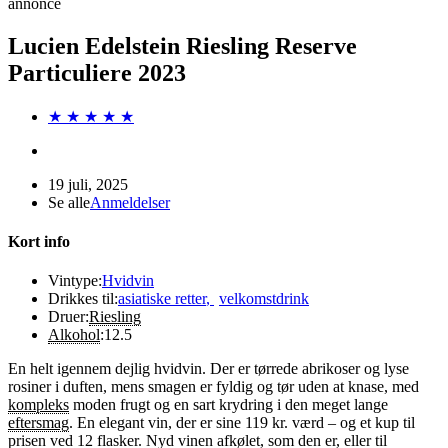
annonce
Lucien Edelstein Riesling Reserve
Particuliere 2023
★ ★ ★ ★ ★
19 juli, 2025
Se alle
Anmeldelser
Kort info
Vintype:
Hvidvin
Drikkes til:
asiatiske retter
,
velkomstdrink
Druer:
Riesling
Alkohol
:
12.5
En helt igennem dejlig hvidvin. Der er tørrede abrikoser og lyse
rosiner i duften, mens smagen er fyldig og tør uden at knase, med
kompleks
moden frugt og en sart krydring i den meget lange
eftersmag
. En elegant vin, der er sine 119 kr. værd – og et kup til
prisen ved 12 flasker. Nyd vinen afkølet, som den er, eller til