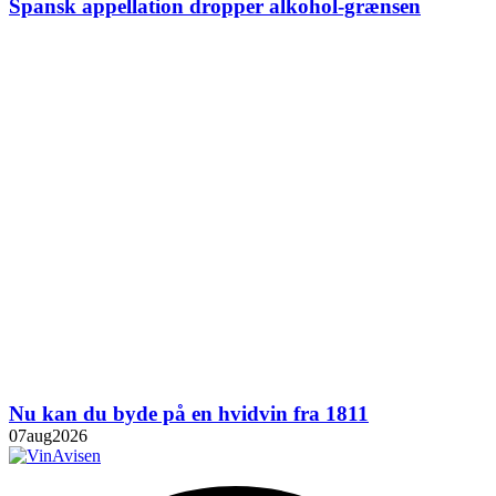
Spansk appellation dropper alkohol-grænsen
Nu kan du byde på en hvidvin fra 1811
07
aug
2026