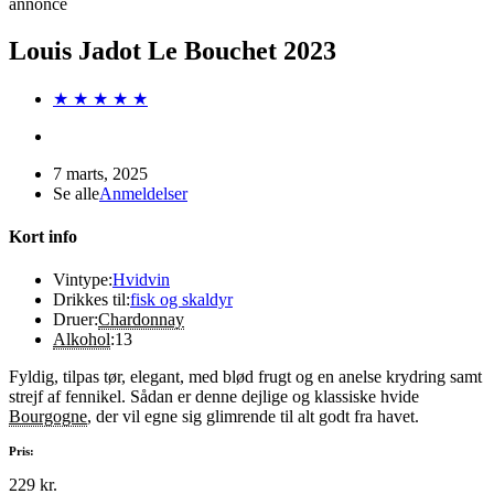
annonce
Louis Jadot Le Bouchet 2023
★ ★ ★ ★ ★
7 marts, 2025
Se alle
Anmeldelser
Kort info
Vintype:
Hvidvin
Drikkes til:
fisk og skaldyr
Druer:
Chardonnay
Alkohol
:
13
Fyldig, tilpas tør, elegant, med blød frugt og en anelse krydring samt
strejf af fennikel. Sådan er denne dejlige og klassiske hvide
Bourgogne
, der vil egne sig glimrende til alt godt fra havet.
Pris:
229 kr.