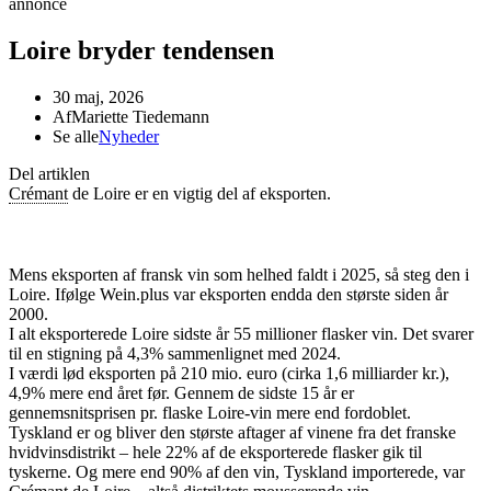
annonce
Loire bryder tendensen
30 maj, 2026
Af
Mariette Tiedemann
Se alle
Nyheder
Del artiklen
Crémant
de Loire er en vigtig del af eksporten.
Mens eksporten af fransk vin som helhed faldt i 2025, så steg den i
Loire. Ifølge Wein.plus var eksporten endda den største siden år
2000.
I alt eksporterede Loire sidste år 55 millioner flasker vin. Det svarer
til en stigning på 4,3% sammenlignet med 2024.
I værdi lød eksporten på 210 mio. euro (cirka 1,6 milliarder kr.),
4,9% mere end året før. Gennem de sidste 15 år er
gennemsnitsprisen pr. flaske Loire-vin mere end fordoblet.
Tyskland er og bliver den største aftager af vinene fra det franske
hvidvinsdistrikt – hele 22% af de eksporterede flasker gik til
tyskerne. Og mere end 90% af den vin, Tyskland importerede, var