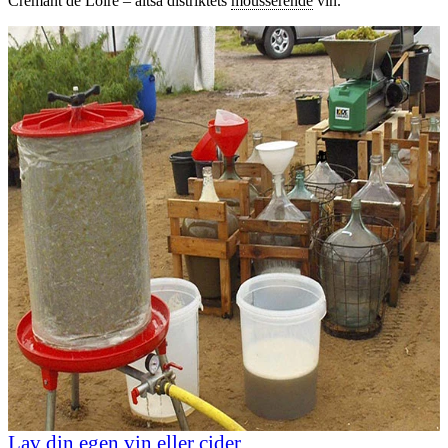
Crémant de Loire – altså distriktets
mousserende
vin.
Lav din egen vin eller cider