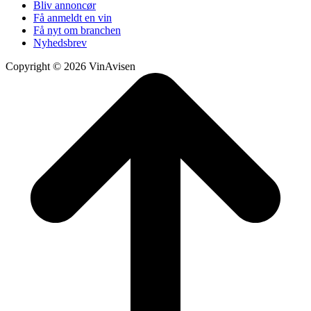
Bliv annoncør
Få anmeldt en vin
Få nyt om branchen
Nyhedsbrev
Copyright © 2026 VinAvisen