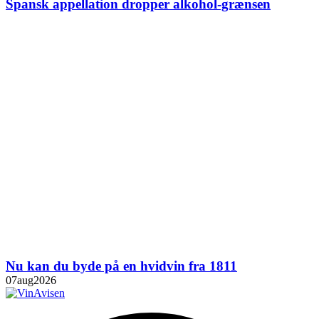
Spansk appellation dropper alkohol-grænsen
Nu kan du byde på en hvidvin fra 1811
07
aug
2026