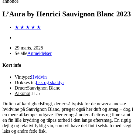
annonce
L’Aura by Henrici Sauvignon Blanc 2023
★ ★ ★ ★ ★
29 marts, 2025
Se alle
Anmeldelser
Kort info
Vintype:
Hvidvin
Drikkes til:
fisk og skaldyr
Druer:
Sauvignon Blanc
Alkohol
:
11.5
Duften af kærlighedsfrugt, der er så typisk for de newzealandske
hvidvine på Sauvignon Blanc, præger også her duft og smag – dog i
en mere afdæmpet udgave. Der er også noter af citrus og lime samt
en fin lille krydring og tilpas tørhed i den lange
eftersmag
. En rigtig
dejlig og relativt fyldig vin, som vil have det fint i selskab med stegt
laks og andre fede fisk.