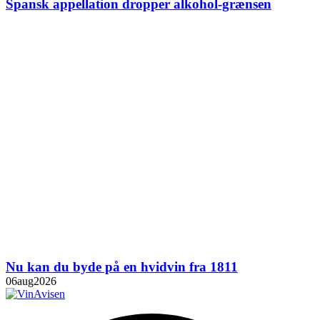
Spansk appellation dropper alkohol-grænsen
Nu kan du byde på en hvidvin fra 1811
06
aug
2026