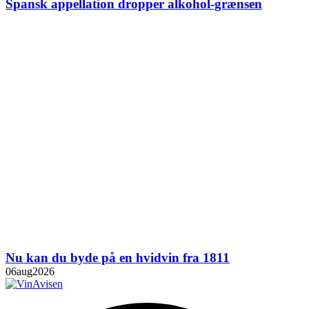
Spansk appellation dropper alkohol-grænsen
Nu kan du byde på en hvidvin fra 1811
06
aug
2026