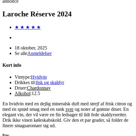
annonce
Laroche Réserve 2024
★ ★ ★ ★ ★
18 oktober, 2025
Se alle
Anmeldelser
Kort info
Vintype:
Hvidvin
Drikkes til:
fisk og skaldyr
Druer:
Chardonnay
Alkohol
:
12.5
En hvidvin med en dejlig mineralsk duft med strejf af frisk citron og
med en sprød smag med en rank
syre
og noter af grønne druer. En
elegant vin, der vil være en fin ledsager til lidt fede skaldyrsretter.
Drik ikke vinen køleskabskold. Giv den et par grader, så folder de
finere smagsaromaer sig ud.
Pris: