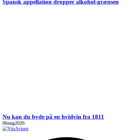
Spansk appellation dropper alkohol-grænsen
Nu kan du byde på en hvidvin fra 1811
06
aug
2026