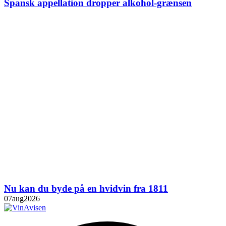
Spansk appellation dropper alkohol-grænsen
Nu kan du byde på en hvidvin fra 1811
07
aug
2026