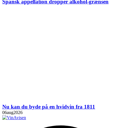
Spansk appellation dropper alkohol-grænsen
Nu kan du byde på en hvidvin fra 1811
06
aug
2026