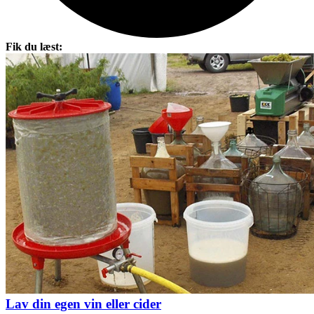
Fik du læst:
Lav din egen vin eller cider