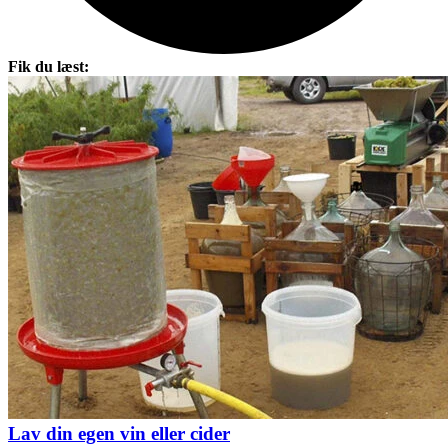
Fik du læst:
Lav din egen vin eller cider