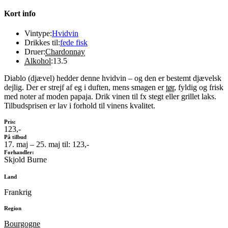
Kort info
Vintype:
Hvidvin
Drikkes til:
fede fisk
Druer:
Chardonnay
Alkohol
:
13.5
Diablo (djævel) hedder denne hvidvin – og den er bestemt djævelsk
dejlig. Der er strejf af eg i duften, mens smagen er
tør
, fyldig og frisk
med noter af moden papaja. Drik vinen til fx stegt eller grillet laks.
Tilbudsprisen er lav i forhold til vinens kvalitet.
Pris:
123,-
På tilbud
17. maj – 25. maj til: 123,-
Forhandler:
Skjold Burne
Land
Frankrig
Region
Bourgogne