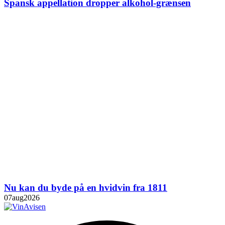
Spansk appellation dropper alkohol-grænsen
Nu kan du byde på en hvidvin fra 1811
07
aug
2026