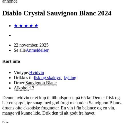
annonce
Diablo Crystal Sauvignon Blanc 2024
★ ★ ★ ★ ★
22 november, 2025
Se alle
Anmeldelser
Kort info
Vintype:
Hvidvin
Drikkes til:
fisk og skaldyr
,
kylling
Druer:
Sauvignon Blanc
Alkohol
:
13
Denne hvidvin er et kup til tilbudsprisen på 65 kr. Den er frisk og
har en sprød, tør smag med god frugt men uden Sauvignon Blanc-
druens ofte eksotiske frugtnoter. En vin i fin balance og en vin,
mange vil kunne lide. Drik den til alt godt fra havet.
Pris: