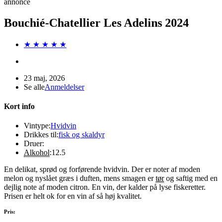
annonce
Bouchié-Chatellier Les Adelins 2024
★ ★ ★ ★ ★
23 maj, 2026
Se alle
Anmeldelser
Kort info
Vintype:
Hvidvin
Drikkes til:
fisk og skaldyr
Druer:
Alkohol
:
12.5
En delikat, sprød og forførende hvidvin. Der er noter af moden
melon og nyslået græs i duften, mens smagen er
tør
og saftig med en
dejlig note af moden citron. En vin, der kalder på lyse fiskeretter.
Prisen er helt ok for en vin af så høj kvalitet.
Pris: