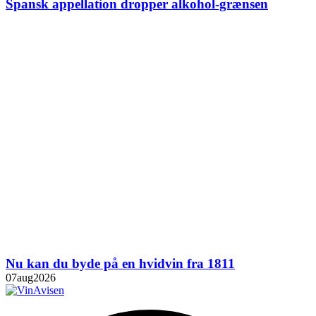
Spansk appellation dropper alkohol-grænsen
Nu kan du byde på en hvidvin fra 1811
07
aug
2026