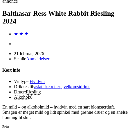
annonce
Balthasar Ress White Rabbit Riesling
2024
★ ★ ★
21 februar, 2026
Se alle
Anmeldelser
Kort info
Vintype:
Hvidvin
Drikkes til:
asiatiske retter
,
velkomstdrink
Druer:
Riesling
Alkohol
:
8
En mild – og alkoholmild – hvidvin med en sart blomsterduft.
Smagen er meget mild og lidt spinkel med grønne druer og en anelse
honning til slut.
Pris: