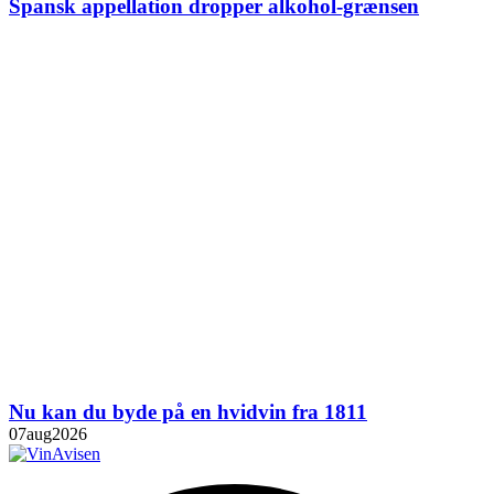
Spansk appellation dropper alkohol-grænsen
Nu kan du byde på en hvidvin fra 1811
07
aug
2026