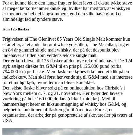
For at kunne klare den lange fragt er fadet lavet af ekstra tykke stave
af meget tætkornet amerikansk
eg
, hvilket har medført, at whiskyen
er modnet en hel del langsommere, end den ville have gjort i et
almindeligt fad af tyndere stave.
Kun 125 flasker
Frigivelsen af The Glenlivet 85 Years Old Single Malt kommer kun
et år efter, at et andet berømt whiskydestilleri, The Macallan, frigav
en 84 år gammel single malt whisky, der på det tidspunkt blev
indehaver af titlen som verdens ældste single malt.
Der er kun blevet til 125 flasker af den nye rekordindehaver. De 124
styk sælges direkte fra G&M til en pris på 125.000 pund (cirka
794.000 kr.) pr. flaske. Men flaskerne købes ikke med et klik på en
indkøbskurv. Man skal først henvende sig til G&M med sin interesse
for et muligt køb, hvorefter man bliver kontaktet.
Den sidste flaske bliver solgt på en onlineauktion hos Christie’s i
New York mellem d. 7. og 21. november. Her lyder den laveste
vurdering på hele 160.000 dollars (cirka 1 mio. kr.). Med til
hammerslaget hører en luksus-smagning af whisky hos G&M, og
beløbet fra auktionen af flasken går til American Forest, en
organisation, der arbejder på genoprettelse af skovarealer på tværs af
USA.