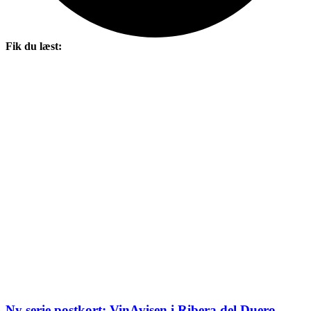
Fik du læst:
Ny serie postkort: VinAvisen i Ribera del Duero