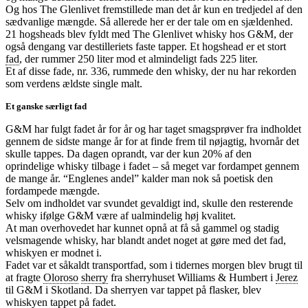
Og hos The Glenlivet fremstillede man det år kun en tredjedel af den
sædvanlige mængde. Så allerede her er der tale om en sjældenhed.
21 hogsheads blev fyldt med The Glenlivet whisky hos G&M, der
også dengang var destilleriets faste tapper. Et hogshead er et stort
fad
, der rummer 250 liter mod et almindeligt fads 225 liter.
Et af disse fade, nr. 336, rummede den whisky, der nu har rekorden
som verdens ældste single malt.
Et ganske særligt fad
G&M har fulgt fadet år for år og har taget smagsprøver fra indholdet
gennem de sidste mange år for at finde frem til nøjagtig, hvornår det
skulle tappes. Da dagen oprandt, var der kun 20% af den
oprindelige whisky tilbage i fadet – så meget var fordampet gennem
de mange år. “Englenes andel” kalder man nok så poetisk den
fordampede mængde.
Selv om indholdet var svundet gevaldigt ind, skulle den resterende
whisky ifølge G&M være af ualmindelig høj kvalitet.
At man overhovedet har kunnet opnå at få så gammel og stadig
velsmagende whisky, har blandt andet noget at gøre med det fad,
whiskyen er modnet i.
Fadet var et såkaldt transportfad, som i tidernes morgen blev brugt til
at fragte
Oloroso
sherry
fra sherryhuset Williams & Humbert i
Jerez
til G&M i Skotland. Da sherryen var tappet på flasker, blev
whiskyen tappet på fadet.