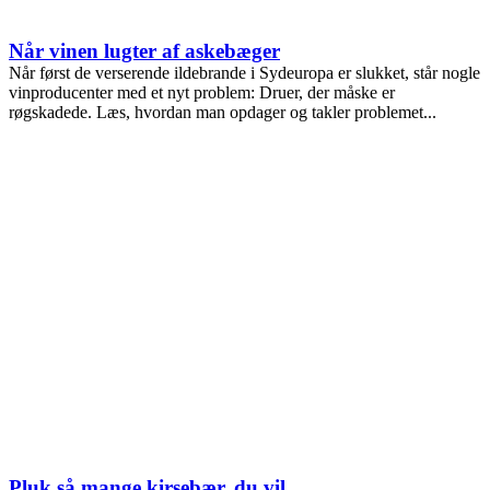
Når vinen lugter af askebæger
Når først de verserende ildebrande i Sydeuropa er slukket, står nogle
vinproducenter med et nyt problem: Druer, der måske er
røgskadede. Læs, hvordan man opdager og takler problemet...
Pluk så mange kirsebær, du vil