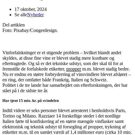
17 oktober, 2024
Se alle
Nyheder
Del artiklen
Foto: Pixabay/Congerdesign.
Vinforfalskninger er et stigende problem – hvilket blandt andet
skyldes, at disse fine vine er blevet stadig mere kostbare og
eftertragtede. Og så er det tekniske udstyr, som der skal til for at
fremstille de forfalskede etiketter,
propper
m.m. blevet stadig bedre.
Nu er endnu en større forbryderring af vinsvindlere blevet afsløret –
en ring, der omfatter både Frankrig, Italien og Schweiz.
Politiet i de tre lande har samarbejdet om efterforskningen, der har
stået på i de sidste tre år.
Har tjent 15 mio. kr. på svindelen
Indtil videre er seks personer blevet arresteret i henholdsvis Paris,
Torino og Milano. Razziaer 14 forskellige steder i det nordlige
Italien førte til konfiskering af en større mængde vinflasker samt
elektronisk og teknisk udstyr til forsegling af propper, trykning af
etiketter m.m. til en samlet værdi af 1,4 millioner euro (cirka 10 mio.