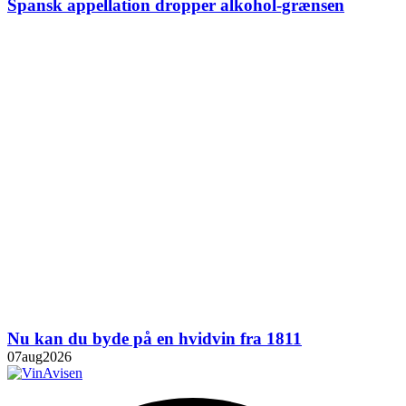
Spansk appellation dropper alkohol-grænsen
Nu kan du byde på en hvidvin fra 1811
07
aug
2026