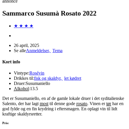
annonce
Sammarco Susumà Rosato 2022
★ ★ ★ ★
26 april, 2025
Se alle
Anmeldelser
,
Tema
Kort info
Vintype:
Rosévin
Drikkes til:
fisk og skaldyr
,
let kødret
Druer:
Susumaniello
Alkohol
:
13.5
Det er Susumaniello, en af de gamle lokale druer i det syditalienske
Salento, der har lagt
most
til denne gode
rosato
. Vinen er
tør
har en
god fylde og en fin krydring i eftersmagen. En oplagt vin til lidt
kraftige skaldyrsretter.
Pris: