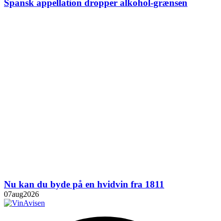
Spansk appellation dropper alkohol-grænsen
Nu kan du byde på en hvidvin fra 1811
07
aug
2026