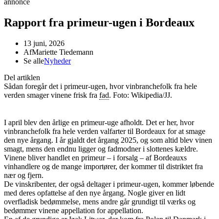
annonce
Rapport fra primeur-ugen i Bordeaux
13 juni, 2026
Af
Mariette Tiedemann
Se alle
Nyheder
Del artiklen
Sådan foregår det i primeur-ugen, hvor vinbranchefolk fra hele
verden smager vinene frisk fra
fad
. Foto: Wikipedia/JJ.
I april blev den årlige en primeur-uge afholdt. Det er her, hvor
vinbranchefolk fra hele verden valfarter til Bordeaux for at smage
den nye årgang. I år gjaldt det årgang 2025, og som altid blev vinen
smagt, mens den endnu ligger og fadmodner i slottenes kældre.
Vinene bliver handlet en primeur – i forsalg – af Bordeauxs
vinhandlere og de mange importører, der kommer til distriktet fra
nær og fjern.
De vinskribenter, der også deltager i primeur-ugen, kommer løbende
med deres opfattelse af den nye årgang. Nogle giver en lidt
overfladisk bedømmelse, mens andre går grundigt til værks og
bedømmer vinene appellation for appellation.