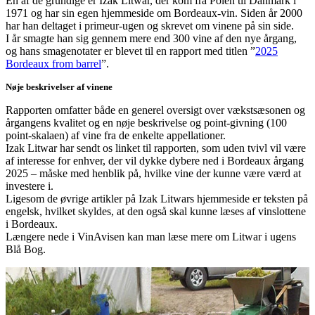
En af de grundige er Izak Litwar, der kom fra Polen til Danmark i
1971 og har sin egen hjemmeside om Bordeaux-vin. Siden år 2000
har han deltaget i primeur-ugen og skrevet om vinene på sin side.
I år smagte han sig gennem mere end 300 vine af den nye årgang,
og hans smagenotater er blevet til en rapport med titlen ”
2025
Bordeaux from barrel
”.
Nøje beskrivelser af vinene
Rapporten omfatter både en generel oversigt over vækstsæsonen og
årgangens kvalitet og en nøje beskrivelse og point-givning (100
point-skalaen) af vine fra de enkelte appellationer.
Izak Litwar har sendt os linket til rapporten, som uden tvivl vil være
af interesse for enhver, der vil dykke dybere ned i Bordeaux årgang
2025 – måske med henblik på, hvilke vine der kunne være værd at
investere i.
Ligesom de øvrige artikler på Izak Litwars hjemmeside er teksten på
engelsk, hvilket skyldes, at den også skal kunne læses af vinslottene
i Bordeaux.
Længere nede i VinAvisen kan man læse mere om Litwar i ugens
Blå Bog.