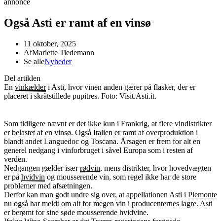
annonce
Også Asti er ramt af en vinsø
11 oktober, 2025
Af
Mariette Tiedemann
Se alle
Nyheder
Del artiklen
En
vinkælder
i Asti, hvor vinen anden gærer på flasker, der er
placeret i skråtstillede pupitres. Foto: Visit.Asti.it.
Som tidligere nævnt er det ikke kun i Frankrig, at flere vindistrikter
er belastet af en vinsø. Også Italien er ramt af overproduktion i
blandt andet Languedoc og Toscana. Årsagen er frem for alt en
generel nedgang i vinforbruget i såvel Europa som i resten af
verden.
Nedgangen gælder især
rødvin
, mens distrikter, hvor hovedvægten
er på
hvidvin
og mousserende vin, som regel ikke har de store
problemer med afsætningen.
Derfor kan man godt undre sig over, at appellationen Asti i
Piemonte
nu også har meldt om alt for megen vin i producenternes lagre. Asti
er berømt for sine søde mousserende hvidvine.