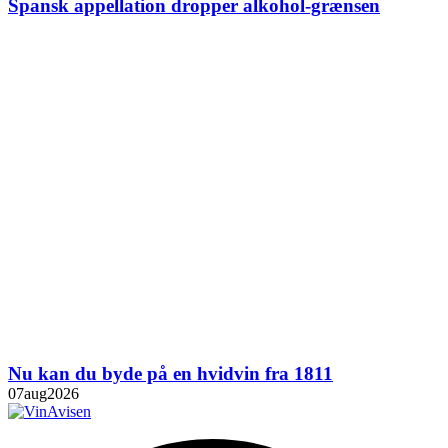
Spansk appellation dropper alkohol-grænsen
Nu kan du byde på en hvidvin fra 1811
07
aug
2026