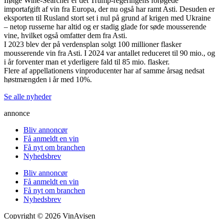
Ifølge Wine-Searcher er det Trump-regeringens forøgede
importafgift af vin fra Europa, der nu også har ramt Asti. Desuden er
eksporten til Rusland stort set i nul på grund af krigen med Ukraine
– netop russerne har altid og er stadig glade for søde mousserende
vine, hvilket også omfatter dem fra Asti.
I 2023 blev der på verdensplan solgt 100 millioner flasker
mousserende vin fra Asti. I 2024 var antallet reduceret til 90 mio., og
i år forventer man et yderligere fald til 85 mio. flasker.
Flere af appellationens vinproducenter har af samme årsag nedsat
høstmængden i år med 10%.
Se alle nyheder
annonce
Bliv annoncør
Få anmeldt en vin
Få nyt om branchen
Nyhedsbrev
Bliv annoncør
Få anmeldt en vin
Få nyt om branchen
Nyhedsbrev
Copyright © 2026 VinAvisen