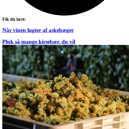
Fik du læst:
Når vinen lugter af askebæger
Pluk så mange kirsebær, du vil