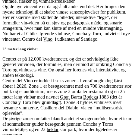
vinfade, flasker og vinmarksredskaber.
Og de nye vincentre er da også alt andet end det. Her bruges den
nyeste teknologi til at skabe vinøse sanseoplevelser for publikum.
Her er skærme med skiftende billeder, interaktive “lege”, der
formidler vin-viden på en sjov og pædagogisk måde, og smarte
smagerum, hvor man kan slutte af med en mindre vinsmagning.
Nu har et af Chiles førende vinhuse, Concha y Toro, indviet sit nye
vincenter, Centro del
Vino
, i udkanten af Santiago.
25 meter lang vinbar
Centret er på 12.000 kvadratmeter, og det er selvfølgelig ikke
generel vinviden, der formidles, men derimod alt omkring Concha y
Toro og vinhusets vine. Og også her forenes vin, interaktivitet og
anden teknologi.
Centro del Vino er inddelt i seks zoner – hvoraf nogle dog først
åbner i 2026. Zone 1 er besøgscentret med en 700 kvadratmeter stor
butik og et auditorium, mens zone 2 omfatter restaurant og en 25
meter lang vinbar med navnet
Gran
Barca
Bodega
1883 (det år
Concha y Toro blev grundlagt). I zone 3 hyldes vinhusets mest
berømte vinmærke, Casillero del Diablo, via en “multisensorisk
oplevelse”.
De øvrige zoner omfatter blandt andet et smageområde, hvor et team
af sommelierer guider besøgende gennem Concha y Toros
vinportefølje, og en 22
hektar
stor park, hvor der ligeledes er
smagerum.