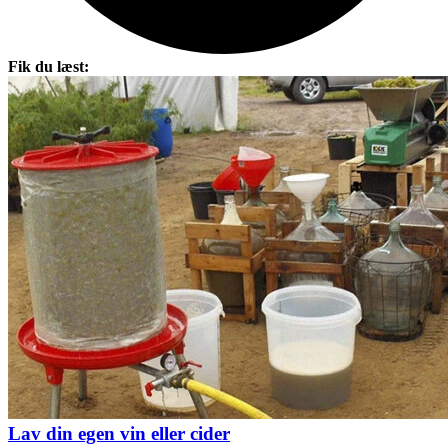
Fik du læst:
Lav din egen vin eller cider