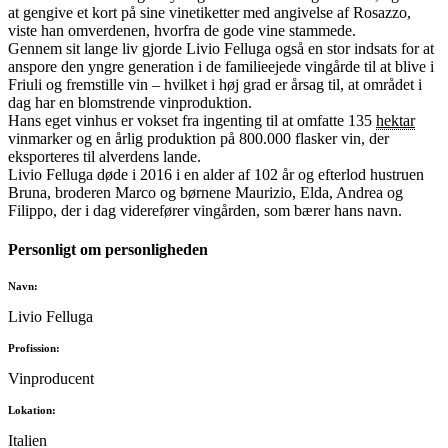
at gengive et kort på sine vinetiketter med angivelse af Rosazzo,
viste han omverdenen, hvorfra de gode vine stammede.
Gennem sit lange liv gjorde Livio Felluga også en stor indsats for at
anspore den yngre generation i de familieejede vingårde til at blive i
Friuli og fremstille vin – hvilket i høj grad er årsag til, at området i
dag har en blomstrende vinproduktion.
Hans eget vinhus er vokset fra ingenting til at omfatte 135
hektar
vinmarker og en årlig produktion på 800.000 flasker vin, der
eksporteres til alverdens lande.
Livio Felluga døde i 2016 i en alder af 102 år og efterlod hustruen
Bruna, broderen Marco og børnene Maurizio, Elda, Andrea og
Filippo, der i dag viderefører vingården, som bærer hans navn.
Personligt om personligheden
Navn:
Livio Felluga
Profission:
Vinproducent
Lokation:
Italien