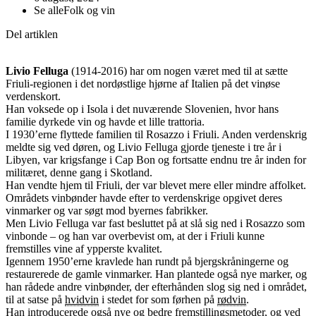
Se alle
Folk og vin
Del artiklen
Livio Felluga
(1914-2016) har om nogen været med til at sætte
Friuli-regionen i det nordøstlige hjørne af Italien på det vinøse
verdenskort.
Han voksede op i Isola i det nuværende Slovenien, hvor hans
familie dyrkede vin og havde et lille trattoria.
I 1930’erne flyttede familien til Rosazzo i Friuli. Anden verdenskrig
meldte sig ved døren, og Livio Felluga gjorde tjeneste i tre år i
Libyen, var krigsfange i Cap Bon og fortsatte endnu tre år inden for
militæret, denne gang i Skotland.
Han vendte hjem til Friuli, der var blevet mere eller mindre affolket.
Områdets vinbønder havde efter to verdenskrige opgivet deres
vinmarker og var søgt mod byernes fabrikker.
Men Livio Felluga var fast besluttet på at slå sig ned i Rosazzo som
vinbonde – og han var overbevist om, at der i Friuli kunne
fremstilles vine af ypperste kvalitet.
Igennem 1950’erne kravlede han rundt på bjergskråningerne og
restaurerede de gamle vinmarker. Han plantede også nye marker, og
han rådede andre vinbønder, der efterhånden slog sig ned i området,
til at satse på
hvidvin
i stedet for som førhen på
rødvin
.
Han introducerede også nye og bedre fremstillingsmetoder, og ved