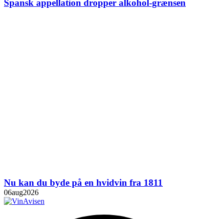
Spansk appellation dropper alkohol-grænsen
Nu kan du byde på en hvidvin fra 1811
06
aug
2026