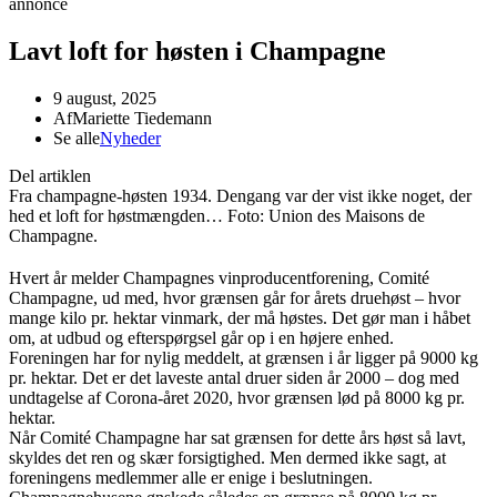
annonce
Lavt loft for høsten i Champagne
9 august, 2025
Af
Mariette Tiedemann
Se alle
Nyheder
Del artiklen
Fra champagne-høsten 1934. Dengang var der vist ikke noget, der
hed et loft for høstmængden… Foto: Union des Maisons de
Champagne.
Hvert år melder Champagnes vinproducentforening, Comité
Champagne, ud med, hvor grænsen går for årets druehøst – hvor
mange kilo pr. hektar vinmark, der må høstes. Det gør man i håbet
om, at udbud og efterspørgsel går op i en højere enhed.
Foreningen har for nylig meddelt, at grænsen i år ligger på 9000 kg
pr. hektar. Det er det laveste antal druer siden år 2000 – dog med
undtagelse af Corona-året 2020, hvor grænsen lød på 8000 kg pr.
hektar.
Når Comité Champagne har sat grænsen for dette års høst så lavt,
skyldes det ren og skær forsigtighed. Men dermed ikke sagt, at
foreningens medlemmer alle er enige i beslutningen.