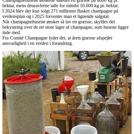
Champagnehusene ønskede således en grænse på 8000 kg pr.
hektar, mens drueavlerne talte for mindst 10.000 kg pr. hektar.
I 2024 blev der kun solgt 271 millioner flasker champagne på
verdensplan og i 2025 forventer man et lignende salgstal.
Når champagnehusene ønsker så lav en grænse, skyldes det
bekymring over de ret store lagre af champagne, som husene ligger
inde med.
Fra Comité Champagne lyder det, at årets grænse afspejler
ansvarlighed i en verden i forandring.