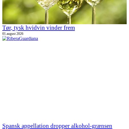
Tør, tysk hvidvin vinder frem
01.august 2026
Spansk appellation dropper alkohol-grænsen