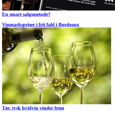
En smart salgsmetode?
Vinmarkspriser i frit fald i Bordeaux
Tør, tysk hvidvin vinder frem