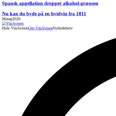
Spansk appellation dropper alkohol-grænsen
Nu kan du byde på en hvidvin fra 1811
06
aug
2026
Hele VinAvisen
Om VinAvisen
Nyhedsbrev