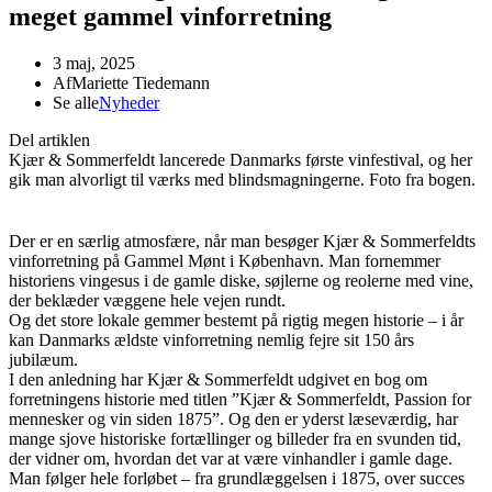
meget gammel vinforretning
3 maj, 2025
Af
Mariette Tiedemann
Se alle
Nyheder
Del artiklen
Kjær & Sommerfeldt lancerede Danmarks første vinfestival, og her
gik man alvorligt til værks med blindsmagningerne. Foto fra bogen.
Der er en særlig atmosfære, når man besøger Kjær & Sommerfeldts
vinforretning på Gammel Mønt i København. Man fornemmer
historiens vingesus i de gamle diske, søjlerne og reolerne med vine,
der beklæder væggene hele vejen rundt.
Og det store lokale gemmer bestemt på rigtig megen historie – i år
kan Danmarks ældste vinforretning nemlig fejre sit 150 års
jubilæum.
I den anledning har Kjær & Sommerfeldt udgivet en bog om
forretningens historie med titlen ”Kjær & Sommerfeldt, Passion for
mennesker og vin siden 1875”. Og den er yderst læseværdig, har
mange sjove historiske fortællinger og billeder fra en svunden tid,
der vidner om, hvordan det var at være vinhandler i gamle dage.
Man følger hele forløbet – fra grundlæggelsen i 1875, over succes