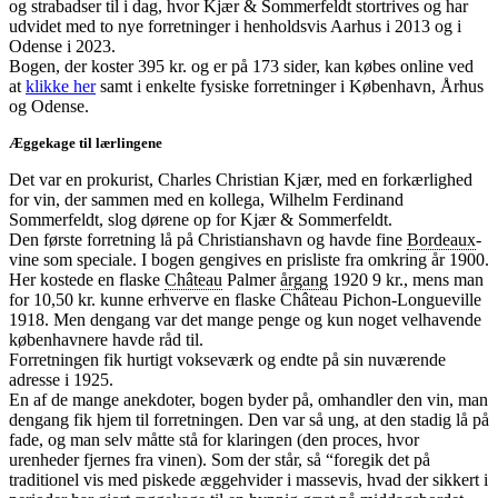
og strabadser til i dag, hvor Kjær & Sommerfeldt stortrives og har
udvidet med to nye forretninger i henholdsvis Aarhus i 2013 og i
Odense i 2023.
Bogen, der koster 395 kr. og er på 173 sider, kan købes online ved
at
klikke her
samt i enkelte fysiske forretninger i København, Århus
og Odense.
Æggekage til lærlingene
Det var en prokurist, Charles Christian Kjær, med en forkærlighed
for vin, der sammen med en kollega, Wilhelm Ferdinand
Sommerfeldt, slog dørene op for Kjær & Sommerfeldt.
Den første forretning lå på Christianshavn og havde fine
Bordeaux
-
vine som speciale. I bogen gengives en prisliste fra omkring år 1900.
Her kostede en flaske
Château
Palmer
årgang
1920 9 kr., mens man
for 10,50 kr. kunne erhverve en flaske Château Pichon-Longueville
1918. Men dengang var det mange penge og kun noget velhavende
københavnere havde råd til.
Forretningen fik hurtigt vokseværk og endte på sin nuværende
adresse i 1925.
En af de mange anekdoter, bogen byder på, omhandler den vin, man
dengang fik hjem til forretningen. Den var så ung, at den stadig lå på
fade, og man selv måtte stå for klaringen (den proces, hvor
urenheder fjernes fra vinen). Som der står, så “foregik det på
traditionel vis med piskede æggehvider i massevis, hvad der sikkert i