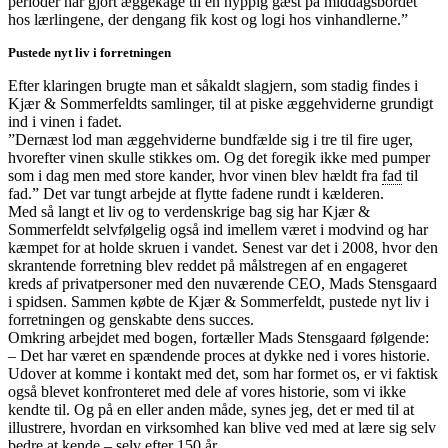
perioder har gjort æggekage til en hyppig gæst på middagsbordet
hos lærlingene, der dengang fik kost og logi hos vinhandlerne.”
Pustede nyt liv i forretningen
Efter klaringen brugte man et såkaldt slagjern, som stadig findes i
Kjær & Sommerfeldts samlinger, til at piske æggehviderne grundigt
ind i vinen i fadet.
”Dernæst lod man æggehviderne bundfælde sig i tre til fire uger,
hvorefter vinen skulle stikkes om. Og det foregik ikke med pumper
som i dag men med store kander, hvor vinen blev hældt fra
fad
til
fad.” Det var tungt arbejde at flytte fadene rundt i kælderen.
Med så langt et liv og to verdenskrige bag sig har Kjær &
Sommerfeldt selvfølgelig også ind imellem været i modvind og har
kæmpet for at holde skruen i vandet. Senest var det i 2008, hvor den
skrantende forretning blev reddet på målstregen af en engageret
kreds af privatpersoner med den nuværende CEO, Mads Stensgaard
i spidsen. Sammen købte de Kjær & Sommerfeldt, pustede nyt liv i
forretningen og genskabte dens succes.
Omkring arbejdet med bogen, fortæller Mads Stensgaard følgende:
– Det har været en spændende proces at dykke ned i vores historie.
Udover at komme i kontakt med det, som har formet os, er vi faktisk
også blevet konfronteret med dele af vores historie, som vi ikke
kendte til. Og på en eller anden måde, synes jeg, det er med til at
illustrere, hvordan en virksomhed kan blive ved med at lære sig selv
bedre at kende – selv efter 150 år.