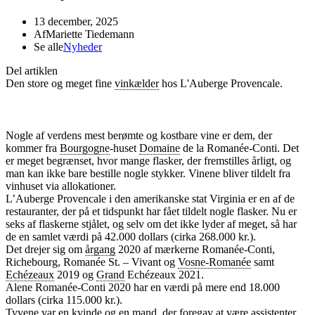
13 december, 2025
Af
Mariette Tiedemann
Se alle
Nyheder
Del artiklen
Den store og meget fine
vinkælder
hos L'Auberge Provencale.
Nogle af verdens mest berømte og kostbare vine er dem, der
kommer fra
Bourgogne
-huset
Domaine
de la Romanée-Conti. Det
er meget begrænset, hvor mange flasker, der fremstilles årligt, og
man kan ikke bare bestille nogle stykker. Vinene bliver tildelt fra
vinhuset via allokationer.
L’Auberge Provencale i den amerikanske stat Virginia er en af de
restauranter, der på et tidspunkt har fået tildelt nogle flasker. Nu er
seks af flaskerne stjålet, og selv om det ikke lyder af meget, så har
de en samlet værdi på 42.000 dollars (cirka 268.000 kr.).
Det drejer sig om
årgang
2020 af mærkerne Romanée-Conti,
Richebourg, Romanée St. – Vivant og
Vosne-Romanée
samt
Echézeaux
2019 og
Grand
Echézeaux 2021.
Alene Romanée-Conti 2020 har en værdi på mere end 18.000
dollars (cirka 115.000 kr.).
Tyvene var en kvinde og en mand, der foregav at være assistenter