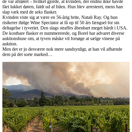
de var afsløret – hvilket gjorde, at kvinden, der endnu ikke havde
fået lukket døren, faldt ud af bilen. Hun blev arresteret, mens han
slap væk med de seks flasker.
Kvinden viste sig at være en 56-årig brite, Natali Ray. Og hun
risikerer ifølge Wine Spectator at få op til 50 års fængsel for sin
deltagelse i tyveriet. Den slags straffes åbenbart meget hårdt i USA.
De kostbare flasker er nummererede, og Borel har advaret diverse
auktionshuse om, at tyven måske vil forsøge at sælge vinene på
auktion.
Men det er jo desværre nok mere sandsynligt, at han vil afhænde
dem på det sorte marked…