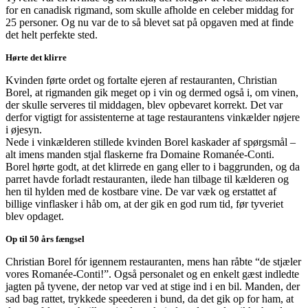
for en canadisk rigmand, som skulle afholde en celeber middag for
25 personer. Og nu var de to så blevet sat på opgaven med at finde
det helt perfekte sted.
Hørte det klirre
Kvinden førte ordet og fortalte ejeren af restauranten, Christian
Borel, at rigmanden gik meget op i vin og dermed også i, om vinen,
der skulle serveres til middagen, blev opbevaret korrekt. Det var
derfor vigtigt for assistenterne at tage restaurantens vinkælder nøjere
i øjesyn.
Nede i vinkælderen stillede kvinden Borel kaskader af spørgsmål –
alt imens manden stjal flaskerne fra Domaine Romanée-Conti.
Borel hørte godt, at det klirrede en gang eller to i baggrunden, og da
parret havde forladt restauranten, ilede han tilbage til kælderen og
hen til hylden med de kostbare vine. De var væk og erstattet af
billige vinflasker i håb om, at der gik en god rum tid, før tyveriet
blev opdaget.
Op til 50 års fængsel
Christian Borel fór igennem restauranten, mens han råbte “de stjæler
vores Romanée-Conti!”. Også personalet og en enkelt gæst indledte
jagten på tyvene, der netop var ved at stige ind i en bil. Manden, der
sad bag rattet, trykkede speederen i bund, da det gik op for ham, at