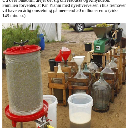
Ud over Santorini drejer det sig om Naoussa og Amyndeon.
Familien forventer, at Kir-Yianni med nyerhvervelsen i hus fremover
vil have en årlig omsætning på mere end 20 millioner euro (cirka
149 mio. kr.).