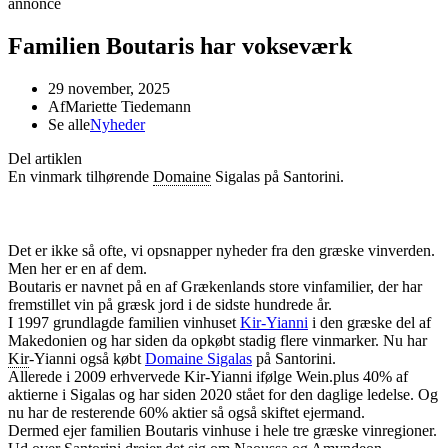
annonce
Familien Boutaris har vokseværk
29 november, 2025
Af
Mariette Tiedemann
Se alle
Nyheder
Del artiklen
En vinmark tilhørende
Domaine
Sigalas på Santorini.
Det er ikke så ofte, vi opsnapper nyheder fra den græske vinverden.
Men her er en af dem.
Boutaris er navnet på en af Grækenlands store vinfamilier, der har
fremstillet vin på græsk jord i de sidste hundrede år.
I 1997 grundlagde familien vinhuset
Kir-Yianni
i den græske del af
Makedonien og har siden da opkøbt stadig flere vinmarker. Nu har
Kir
-Yianni også købt
Domaine Sigalas
på Santorini.
Allerede i 2009 erhvervede Kir-Yianni ifølge Wein.plus 40% af
aktierne i Sigalas og har siden 2020 stået for den daglige ledelse. Og
nu har de resterende 60% aktier så også skiftet ejermand.
Dermed ejer familien Boutaris vinhuse i hele tre græske vinregioner.