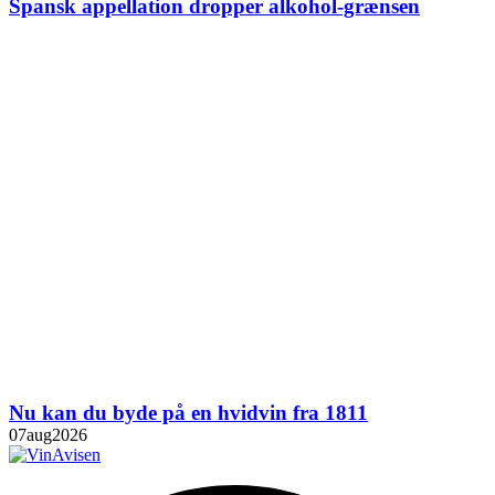
Spansk appellation dropper alkohol-grænsen
Nu kan du byde på en hvidvin fra 1811
07
aug
2026