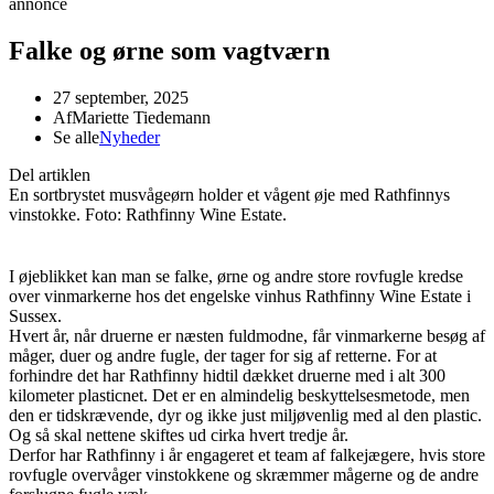
annonce
Falke og ørne som vagtværn
27 september, 2025
Af
Mariette Tiedemann
Se alle
Nyheder
Del artiklen
En sortbrystet musvågeørn holder et vågent øje med Rathfinnys
vinstokke. Foto: Rathfinny Wine Estate.
I øjeblikket kan man se falke, ørne og andre store rovfugle kredse
over vinmarkerne hos det engelske vinhus Rathfinny Wine Estate i
Sussex.
Hvert år, når druerne er næsten fuldmodne, får vinmarkerne besøg af
måger, duer og andre fugle, der tager for sig af retterne. For at
forhindre det har Rathfinny hidtil dækket druerne med i alt 300
kilometer plasticnet. Det er en almindelig beskyttelsesmetode, men
den er tidskrævende, dyr og ikke just miljøvenlig med al den plastic.
Og så skal nettene skiftes ud cirka hvert tredje år.
Derfor har Rathfinny i år engageret et team af falkejægere, hvis store
rovfugle overvåger vinstokkene og skræmmer mågerne og de andre