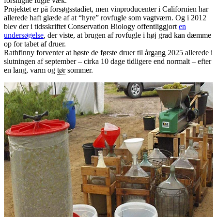
forslugne fugle væk.
Projektet er på forsøgsstadiet, men vinproducenter i Californien har
allerede haft glæde af at “hyre” rovfugle som vagtværn. Og i 2012
blev der i tidsskriftet Conservation Biology offentliggjort
en
undersøgelse
, der viste, at brugen af rovfugle i høj grad kan dæmme
op for tabet af druer.
Rathfinny forventer at høste de første druer til
årgang
2025 allerede i
slutningen af september – cirka 10 dage tidligere end normalt – efter
en lang, varm og
tør
sommer.