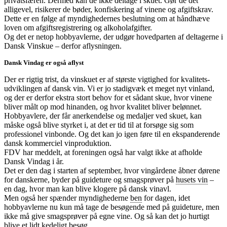
privatsfæren. Dermed kan de ikke deltage i skuet. Gør de det
alligevel, risikerer de bøder, konfiskering af vinene og afgiftskrav.
Dette er en følge af myndighedernes beslutning om at håndhæve
loven om afgiftsregistrering og alkoholafgifter.
Og det er netop hobbyavlerne, der udgør hovedparten af deltagerne i
Dansk Vinskue – derfor aflysningen.
Dansk Vindag er også aflyst
Der er rigtig trist, da vinskuet er af største vigtighed for kvalitets-
udviklingen af dansk vin. Vi er jo stadigvæk et meget nyt vinland,
og der er derfor ekstra stort behov for et sådant skue, hvor vinene
bliver målt op mod hinanden, og hvor kvalitet bliver belønnet.
Hobbyavlere, der får anerkendelse og medaljer ved skuet, kan
måske også blive styrket i, at det er tid til at forsøge sig som
professionel vinbonde. Og det kan jo igen føre til en ekspanderende
dansk kommerciel vinproduktion.
FDV har meddelt, at foreningen også har valgt ikke at afholde
Dansk Vindag i år.
Det er den dag i starten af september, hvor vingårdene åbner dørene
for danskerne, byder på guideture og smagsprøver på
husets vin
–
en dag, hvor man kan blive klogere på dansk vinavl.
Men også her spænder myndighederne
ben
for dagen, idet
hobbyavlerne nu kun må tage de besøgende med på guideture, men
ikke må give smagsprøver på egne vine. Og så kan det jo hurtigt
blive et lidt kedeligt besøg…