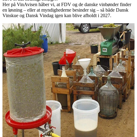
Her på VinAvisen håber vi, at FDV og de danske vinbønder finder
en løsning – eller at myndighederne besinder sig – så både Dansk
Vinskue og Dansk Vindag igen kan blive afholdt i 2027.