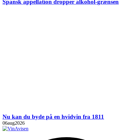
Spansk appellation dropper alkohol-grænsen
Nu kan du byde på en hvidvin fra 1811
06
aug
2026