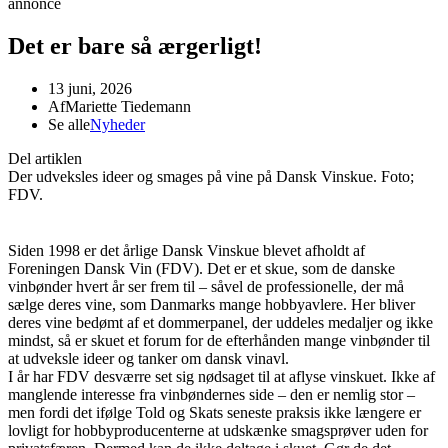
annonce
Det er bare så ærgerligt!
13 juni, 2026
Af
Mariette Tiedemann
Se alle
Nyheder
Del artiklen
Der udveksles ideer og smages på vine på Dansk Vinskue. Foto;
FDV.
Siden 1998 er det årlige Dansk Vinskue blevet afholdt af
Foreningen Dansk Vin (FDV). Det er et skue, som de danske
vinbønder hvert år ser frem til – såvel de professionelle, der må
sælge deres vine, som Danmarks mange hobbyavlere. Her bliver
deres vine bedømt af et dommerpanel, der uddeles medaljer og ikke
mindst, så er skuet et forum for de efterhånden mange vinbønder til
at udveksle ideer og tanker om dansk vinavl.
I år har FDV desværre set sig nødsaget til at aflyse vinskuet. Ikke af
manglende interesse fra vinbøndernes side – den er nemlig stor –
men fordi det ifølge Told og Skats seneste praksis ikke længere er
lovligt for hobbyproducenterne at udskænke smagsprøver uden for